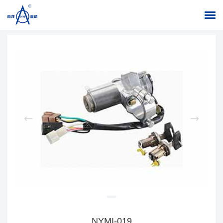
返回列表
首页
/
产品中心
/
组合开关、点火开关
/
点火开关
NYMI-019