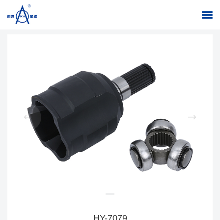
返回列表
首页
/
产品中心
/
球笼
HY-7079