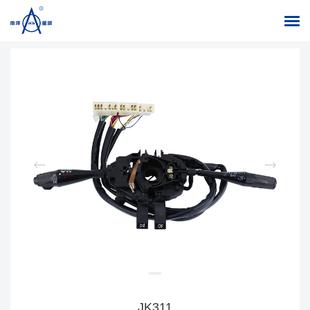
返回列表
首页
/
产品中心
/
组合开关、点火开关
/
组合开关
JK311