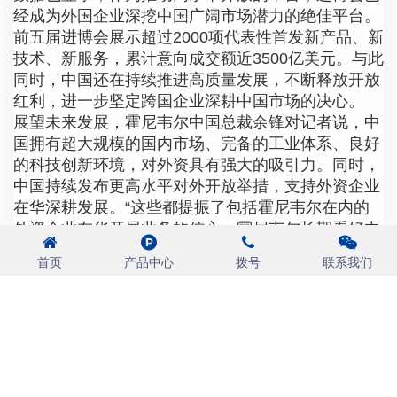
经成为外国企业深挖中国广阔市场潜力的绝佳平台。
前五届进博会展示超过2000项代表性首发新产品、新
技术、新服务，累计意向成交额近3500亿美元。与此
同时，中国还在持续推进高质量发展，不断释放开放
红利，进一步坚定跨国企业深耕中国市场的决心。
展望未来发展，霍尼韦尔中国总裁余锋对记者说，中
国拥有超大规模的国内市场、完备的工业体系、良好
的科技创新环境，对外资具有强大的吸引力。同时，
中国持续发布更高水平对外开放举措，支持外资企业
在华深耕发展。“这些都提振了包括霍尼韦尔在内的
外资企业在华开展业务的信心。霍尼韦尔长期看好中
国经济长远发展。”
首页
产品中心
拨号
联系我们
GE医疗全球执行副总裁、中国总裁兼首席执行官张
轶昊也看好中国的创新环境，表示将根植中国的良好
创新土壤，通过更大力度整合全球创新元素，继续加
大在中国的投入。
毕马威亚太区及中国主席陶匡淳表示，中国新建了多
个高水平、高质量的进口促进平台，出台了一系列扩