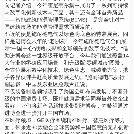
向记者介绍，今年霍尼韦尔集中展出了一系列可持续
与数字化创新技术与产品，其中还有全球首秀新品
——智能建筑能源管理系统(BeMS)，是完全针对中
国建筑市场的能源管理需求而研发的。
邻近的便是施耐德电气以绿色为底色的特装展台。同
样是进博会六年的“老朋友”，今年施耐德电气全面展
示“中国中心”战略成果和全球领先的数字化技术。“借
助进博会这一世界级开放平台，今年我们通过覆盖14
大行业的零碳应用场景，和升级版‘零碳城市’图景，
全方位展示数字化技术、绿色生态、减碳能力等，携
手各界伙伴共赴高质量发展之约。”施耐德电气执行
副总裁、中国及东亚区总裁尹正说。
不仅装备制造领域吸引了跨国公司布局发展，不断升
级的中国消费市场、医疗健康需求等同样被外资企业
看好，它们将新产品新技术带到进博会，并希望通过
进博会进一步打开中国市场。
在医疗领域，GE医疗围绕精准医疗、智慧医疗等方
面，带来近30款融合全球资源和中国智慧的无界创新