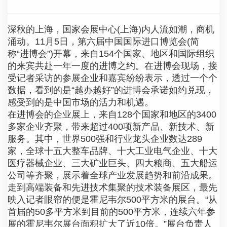
深秋的上海，国家会展中心(上海)内人流如潮，商机
涌动。11月5日，第六届中国国际进口博览会(简
称“进博会”)开幕，来自154个国家、地区和国际组织
的来宾共赴一年一度的进博之约。在进博会现场，接
受记者采访的参展企业和嘉宾纷纷表示，透过一个个
数据，看到的是“越办越好”的进博会承诺如约兑现，
感受到的是中国市场的活力和机遇。
在进博会的企业展上，来自128个国家和地区的3400
多家企业齐聚，带来超过400项新产品、新技术、新
服务。其中，世界500强和行业龙头企业数达289
家，全球十五大整车品牌、十大工业电气企业、十大
医疗器械企业、三大矿业巨头、四大粮商、五大船运
公司等齐聚，展示着全球产业发展趋势和前沿成果。
走到高端装备和先进技术集聚的技术装备展区，最先
映入记者眼帘的便是霍尼韦尔500平方米的展台。“从
首届的50多平方米到目前的500平方米，连续六年参
展的霍尼韦尔展台面积扩大了近10倍。”展台负责人